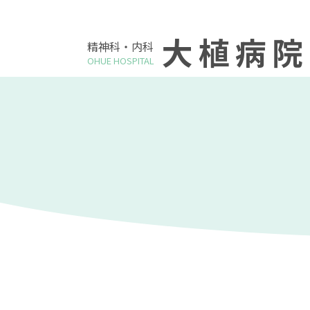
大植病院
精神科・内科
OHUE HOSPITAL