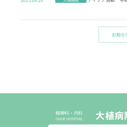
お知ら
大植病
精神科・内科
OHUE HOSPITAL